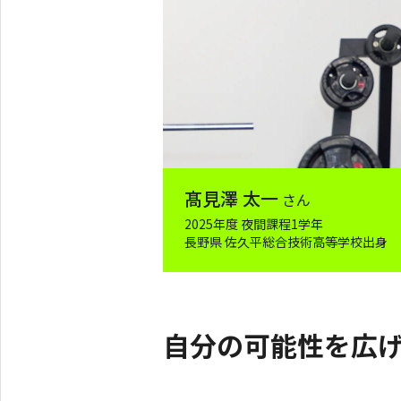
髙見澤 太一
さん
2025年度 夜間課程1学年
長野県 佐久平総合技術高等学校出身
自分の可能性を広