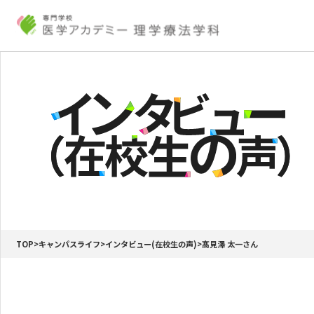
Skip
to
content
TOP
>
キャンパスライフ
>
インタビュー(在校生の声)
>
髙見澤 太一さん